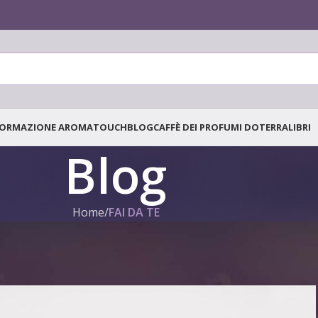
ORMAZIONE AROMATOUCH
BLOG
CAFFÈ DEI PROFUMI DOTERRA
LIBRI
Blog
Home
/
FAI DA TE
FAI DA TE
,
GENERALE
,
SCIENZA
Eucaliptolo (1,8-Cineolo)
osted by
Tanja Tielen
On 20. Gennaio 2021