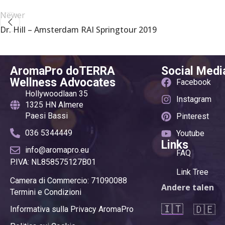
Newer
Dr. Hill – Amsterdam RAI Springtour 2019
AromaPro doTERRA
Social Medi
Wellness Advocates
Facebook
Hollywoodlaan 35
Instagram
1325 HN Almere
Paesi Bassi
Pinterest
036 5344449
Youtube
Links
info@aromapro.eu
FAQ
P.IVA: NL858575127B01
Link Tree
Camera di Commercio: 71090088
Andere talen
Termini e Condizioni
🇮🇹
🇩🇪
Informativa sulla Privacy AromaPro