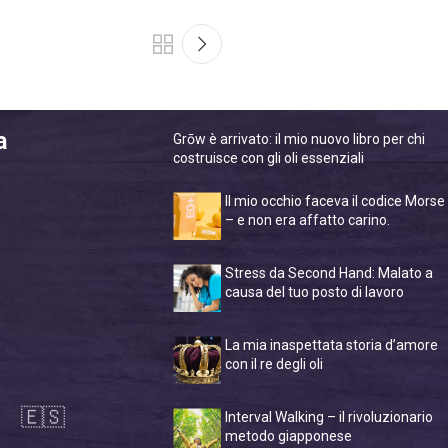
a
Grōw è arrivato: il mio nuovo libro per chi
costruisce con gli oli essenziali
Il mio occhio faceva il codice Morse
– e non era affatto carino.
Stress da Second Hand: Malato a
causa del tuo posto di lavoro
La mia inaspettata storia d’amore
con il re degli oli
🇪🇸
Interval Walking – il rivoluzionario
metodo giapponese