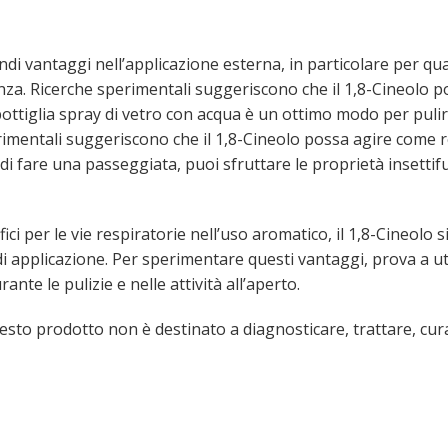
randi vantaggi nell’applicazione esterna, in particolare per qu
nza. Ricerche sperimentali suggeriscono che il 1,8-Cineolo p
ottiglia spray di vetro con acqua è un ottimo modo per pulire
imentali suggeriscono che il 1,8-Cineolo possa agire come r
i fare una passeggiata, puoi sfruttare le proprietà insettif
 per le vie respiratorie nell’uso aromatico, il 1,8-Cineolo si t
i applicazione. Per sperimentare questi vantaggi, prova a uti
ante le pulizie e nelle attività all’aperto.
esto prodotto non è destinato a diagnosticare, trattare, cur