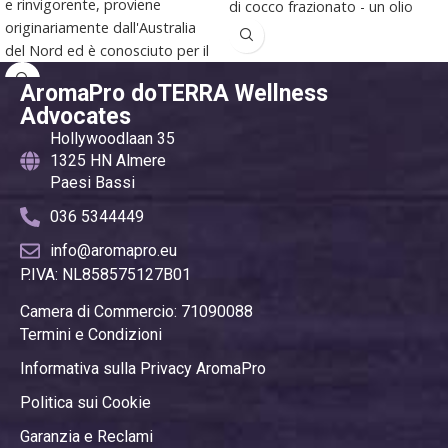
e rinvigorente, proviene
di cocco frazionato - un olio
originariamente dall'Australia
essenziale particolarmente
del Nord ed è conosciuto per il
adatto per miscele da diffusore
suo aroma fresco e profumato
e varie applicazioni topiche.
AromaPro doTERRA Wellness
di limone.
Advocates
Hollywoodlaan 35
1325 HN Almere
Paesi Bassi
036 5344449
info@aromapro.eu
P.IVA: NL858575127B01
Camera di Commercio: 71090088
Termini e Condizioni
Informativa sulla Privacy AromaPro
Politica sui Cookie
Garanzia e Reclami